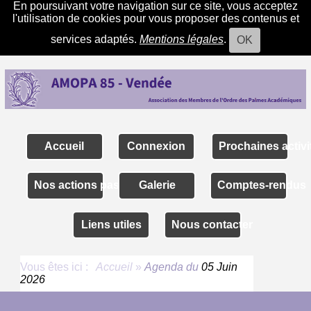
En poursuivant votre navigation sur ce site, vous acceptez
l'utilisation de cookies pour vous proposer des contenus et
services adaptés.
Mentions légales
.
OK
Accueil
Connexion
Prochaines activi
Nos actions passées
Galerie
Comptes-rendus
Liens utiles
Nous contacter
Vous êtes ici :
Accueil
»
Agenda du
05 Juin
2026