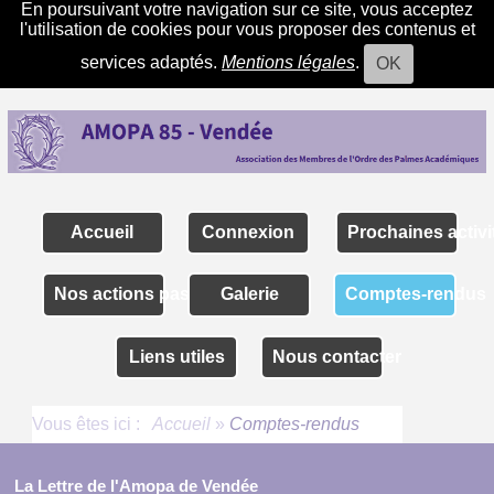
En poursuivant votre navigation sur ce site, vous acceptez
l'utilisation de cookies pour vous proposer des contenus et
services adaptés.
Mentions légales
.
OK
Accueil
Connexion
Prochaines activi
Nos actions passées
Galerie
Comptes-rendus
Liens utiles
Nous contacter
Vous êtes ici :
Accueil
»
Comptes-rendus
La Lettre de l'Amopa de Vendée