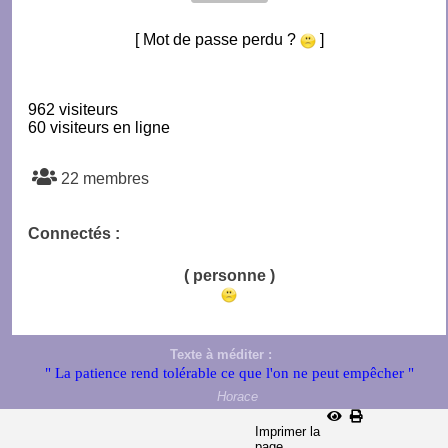
[ Mot de passe perdu ?
]
962 visiteurs
60 visiteurs en ligne
22 membres
Connectés :
( personne )
Texte à méditer :
" La patience rend tolérable ce que l'on ne peut empêcher "
Horace
Imprimer la
page...