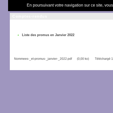
En poursuivant votre navigation sur ce site, vou
Comptes-rendus
Liste des promus en Janvier 2022
Nommees-_et-promus-_janvier-_2022.pdf
(0,00 ko)
Téléchargé 1