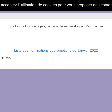
s acceptez l'utilisation de cookies pour vous proposer des conte
Si le lien ne fonctionne pas, contactez le webmestre pour l'en informer.
Liste des nominations et promotions de Janvier 2022
015 fois