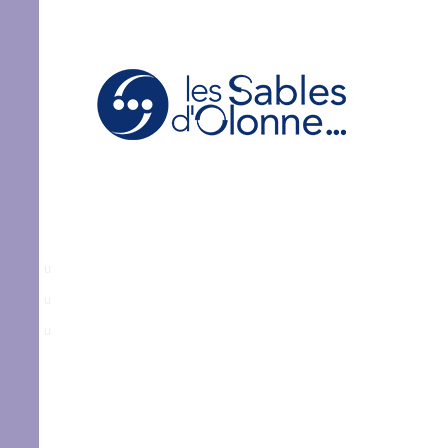
u
u
u