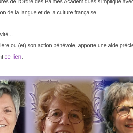
res de l'Ordre des Palmes Académiques s'implique avec
on de la langue et de la culture française.
ité...
e ou (et) son action bénévole, apporte une aide précieu
ce lien
.
nt