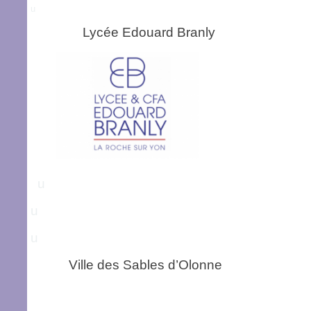
u
Lycée Edouard Branly Vil
u
u
u
Ville des Sables d’Olonne Vil