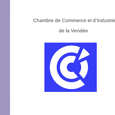
u
u
Chambre de Commerce et d’Indu
de la Vendée
u
u