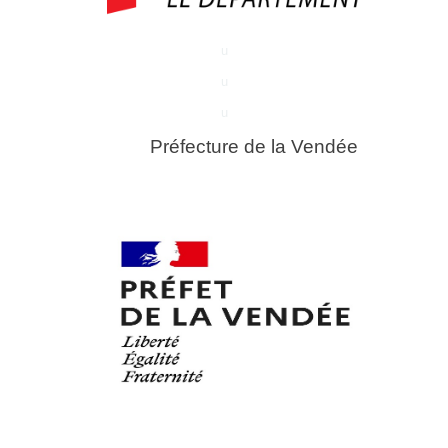
u
u
u
Préfecture de la Vendée