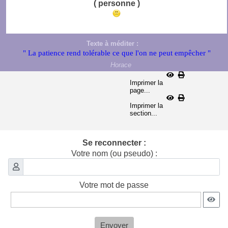
( personne )
Texte à méditer :
" La patience rend tolérable ce que l'on ne peut empêcher "
Horace
Imprimer la
page...
Imprimer la
section...
Se reconnecter :
Votre nom (ou pseudo) :
Votre mot de passe
Envoyer