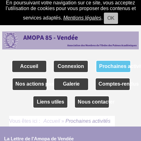
En poursuivant votre navigation sur ce site, vous acceptez
l'utilisation de cookies pour vous proposer des contenus et
services adaptés.
Mentions légales
.
OK
Accueil
Connexion
Prochaines activi
Nos actions passées
Galerie
Comptes-rendus
Liens utiles
Nous contacter
Vous êtes ici :
Accueil
»
Prochaines activités
La Lettre de l'Amopa de Vendée