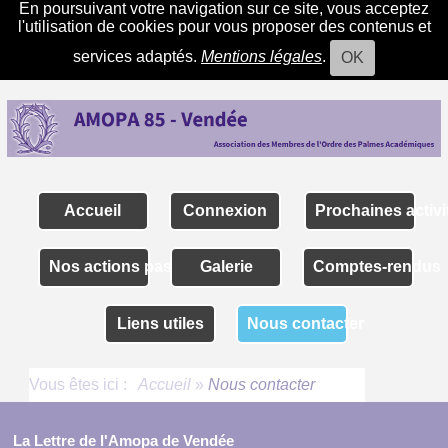
En poursuivant votre navigation sur ce site, vous acceptez
l'utilisation de cookies pour vous proposer des contenus et
services adaptés.
Mentions légales
.
OK
Accueil
Connexion
Prochaines activi
Nos actions passées
Galerie
Comptes-rendus
Liens utiles
Nous contacter
Vous êtes ici :
Accueil
»
Nous contacter
La Lettre de l'Amopa de Vendée