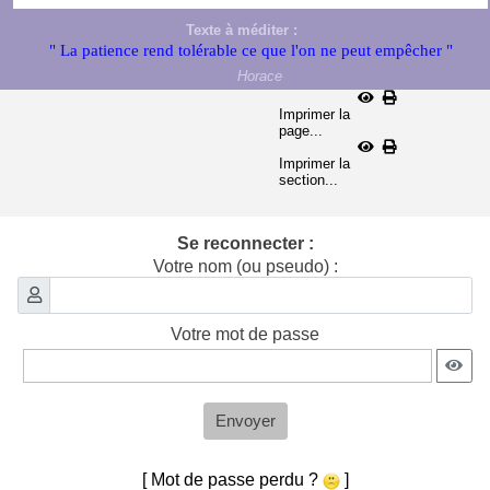
Texte à méditer :
" La patience rend tolérable ce que l'on ne peut empêcher "
Horace
Imprimer la
page...
Imprimer la
section...
Se reconnecter :
Votre nom (ou pseudo) :
Votre mot de passe
Envoyer
[ Mot de passe perdu ?
]