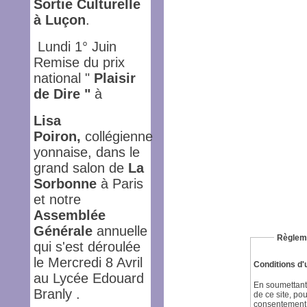
Sortie Culturelle
à Luçon
.
Lundi 1° Juin
Remise du prix
national "
Plaisir
de Dire
"
à
Lisa
Poiron,
collégienne
yonnaise, dans le
grand salon de
La
Sorbonne
à Paris
et notre
Assemblée
Générale
annuelle
Règleme
qui s'est déroulée
le Mercredi 8 Avril
Conditions d'
au Lycée Edouard
En soumettant 
Branly .
de ce site, po
consentement à