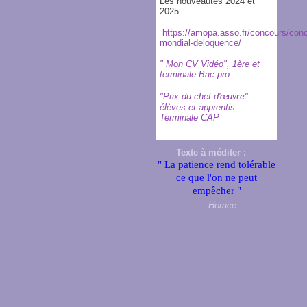
Les nouveautés 2024 et
2025:
https://amopa.asso.fr/concours/con
mondial-deloquence/
" Mon CV Vidéo", 1ère et
terminale Bac pro
"Prix du chef d'
"
œuvre
élèves et apprentis
Terminale CAP
Texte à méditer :
" La patience rend tolérable
ce que l'on ne peut
empêcher "
Horace