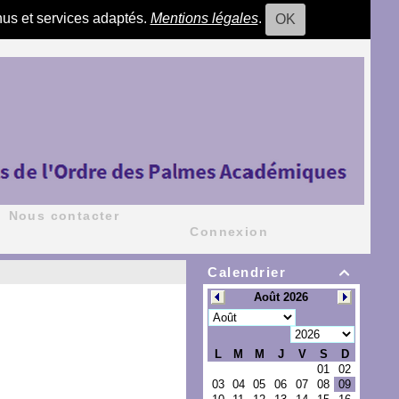
nus et services adaptés.
Mentions légales
.
OK
Nous contacter
Connexion
Calendrier
