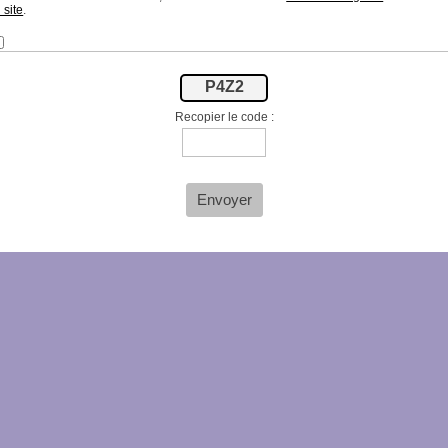
site
.
:
P4Z2
Recopier le code :
Envoyer