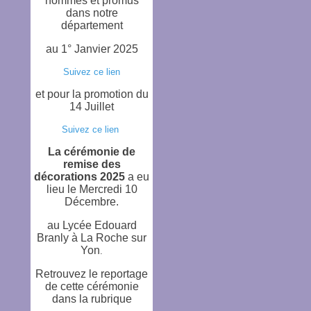
nommés et promus
dans notre
département
au 1° Janvier 2025
Suivez ce lien
et
pour la promotion du
14 Juillet
Suivez ce lien
La cérémonie de
remise des
décorations 2025
a eu
lieu le Mercredi 10
Décembre.
au Lycée Edouard
Branly à La Roche sur
Yon
.
Retrouvez le reportage
de cette cérémonie
dans la rubrique