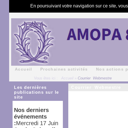
En poursuivant votre navigation sur ce site, vou
Accueil
Prochaines activités
Nos actions 
Vous êtes ici :
Accueil
»
Courrier Webmestre
Les dernières
Courrier Webmestre
publications sur le
site
Nos derniers
événements
:
Mercredi 17 Juin